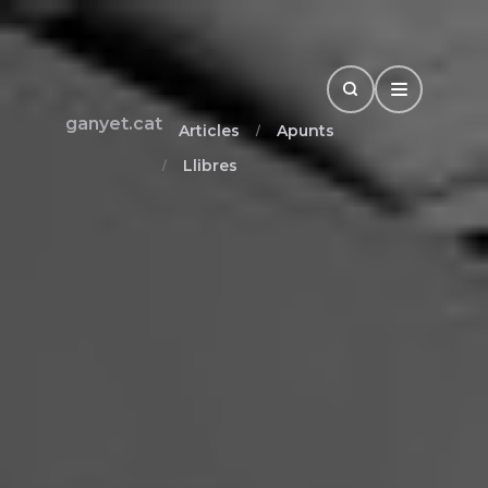
Search
Open Drawe
ganyet.cat
Articles
Apunts
Llibres