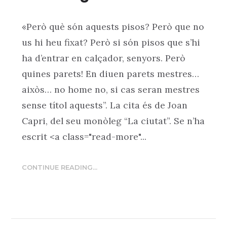
«Però què són aquests pisos? Però que no
us hi heu fixat? Però si són pisos que s’hi
ha d’entrar en calçador, senyors. Però
quines parets! En diuen parets mestres…
aixòs… no home no, si cas seran mestres
sense títol aquests”. La cita és de Joan
Capri, del seu monòleg “La ciutat”. Se n’ha
escrit <a class="read-more"...
CONTINUE READING...