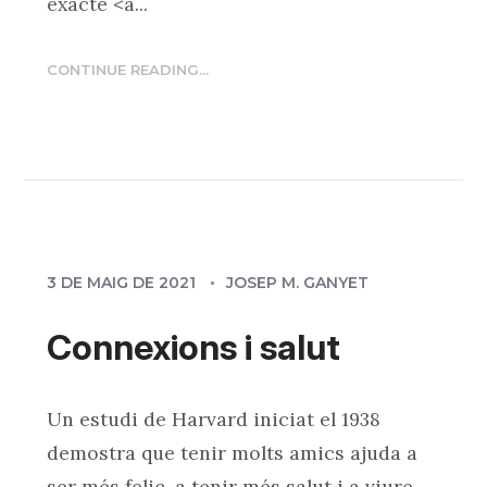
exacte <a...
CONTINUE READING...
3 DE MAIG DE 2021
JOSEP M. GANYET
Connexions i salut
Un estudi de Harvard iniciat el 1938
demostra que tenir molts amics ajuda a
ser més feliç, a tenir més salut i a viure