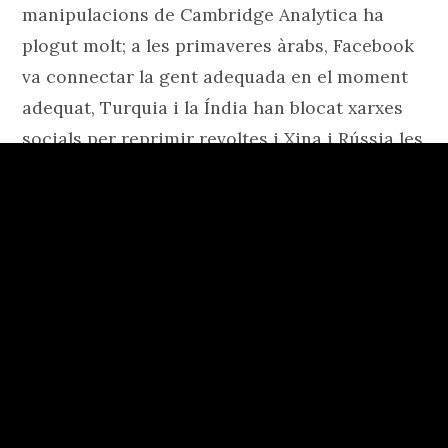
manipulacions de Cambridge Analytica ha
plogut molt; a les primaveres àrabs, Facebook
va connectar la gent adequada en el moment
adequat, Turquia i la Índia han blocat xarxes
socials per reprimir revoltes i Xina i Rússia les
han fet servir per a perseguir dissidents.
Els darrers exemples d’ús de xarxes socials en
moviments polítics els trobem en les revoltes
de Hong Kong i la que estem vivint aquests
dies a Catalunya, ambdues articulades al
voltant de Telegram. I com amb l’arribada de
Twitter, no només som davant d’un canvi de
tecnologia o de mitjà, sinó que tornem a ser
davant d’un canvi cultural.