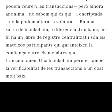
podem veure’n les transaccions— però alhora
anònima —no sabem qui és qui— i encriptada
—no la podem alterar a voluntat—. En una
xarxa de blockchain, a diferència d’un banc, no
hi ha un llibre de registre centralitzat i són els
mateixos participants qui garanteixen la
confiança entre els membres que
transaccionen. Una blockchain permet també
la verificabilitat de les transaccions a un cost
molt baix.
Però no només de criptomonedes viu la
blockchain. La cadena de registres que conté
una blockchain pot contenir qualsevol registre
temporal d’activitat: el nostre historial mèdic,