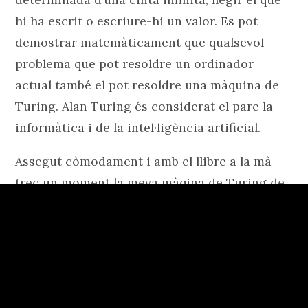
hi ha escrit o escriure-hi un valor. Es pot
demostrar matemàticament que qualsevol
problema que pot resoldre un ordinador
actual també el pot resoldre una màquina de
Turing. Alan Turing és considerat el pare la
informàtica i de la intel·ligència artificial.
Assegut còmodament i amb el llibre a la mà
trec un moment la meva màqina de Turing de
la butxaca per veure què ha passat al món
abans de posar-me a llegir. Twitter no va.
Tanco l’aplicació, desconecto el 4G, vaig a la
web… res, està mort. Ho provo més tard. Res. A
cada intent frustrat puja el neguit. Davant meu