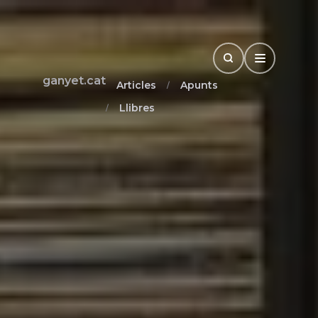
Search
Open Drawe
ganyet.cat
Articles
Apunts
Llibres