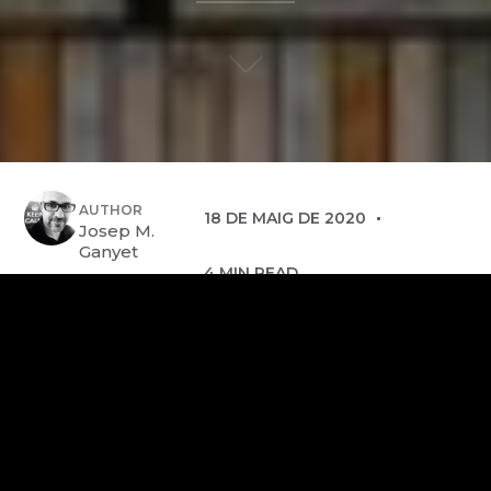
AUTHOR
18 DE MAIG DE 2020
Josep M.
Ganyet
4 MIN READ
Q
uan tot això passi tot
haurà canviat per sempre?