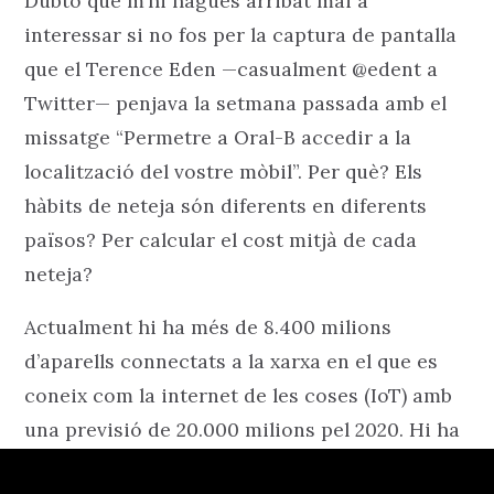
Dubto que m’hi hagués arribat mai a
interessar si no fos per la captura de pantalla
que el Terence Eden —casualment @edent a
Twitter— penjava la setmana passada amb el
missatge “Permetre a Oral-B accedir a la
localització del vostre mòbil”. Per què? Els
hàbits de neteja són diferents en diferents
països? Per calcular el cost mitjà de cada
neteja?
Actualment hi ha més de 8.400 milions
d’aparells connectats a la xarxa en el que es
coneix com la internet de les coses (IoT) amb
una previsió de 20.000 milions pel 2020. Hi ha
connectats mòbils, televisors, portes de